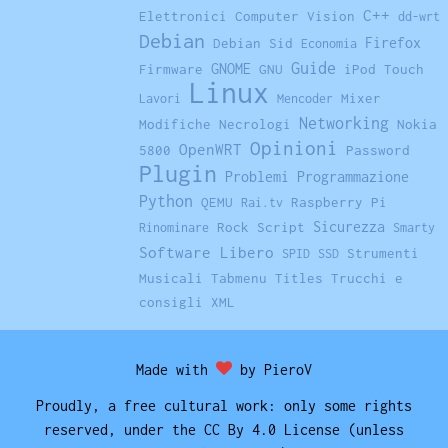
C++
Elettronici
Computer Vision
dd-wrt
Debian
Firefox
Debian Sid
Economia
Guide
GNOME
Firmware
GNU
iPod Touch
Linux
Mixer
Lavori
Mencoder
Networking
Modifiche
Necrologi
Nokia
Opinioni
OpenWRT
5800
Password
Plugin
Problemi
Programmazione
Python
QEMU
Raspberry Pi
Rai.tv
Sicurezza
Rock
Script
Rinominare
Smarty
Software Libero
Strumenti
SPID
SSD
Musicali
Tabmenu
Titles
Trucchi e
consigli
XML
Made with
by PieroV
Proudly, a free cultural work: only some rights
reserved, under the CC By 4.0 License (unless