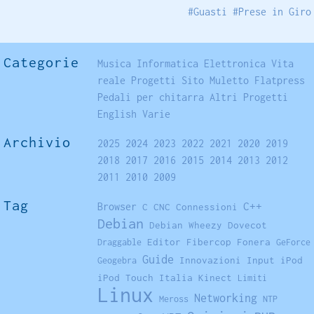
#
Guasti
#
Prese in Giro
Categorie
Musica
Informatica
Elettronica
Vita
reale
Progetti
Sito
Muletto
Flatpress
Pedali per chitarra
Altri Progetti
English
Varie
Archivio
2025
2024
2023
2022
2021
2020
2019
2018
2017
2016
2015
2014
2013
2012
2011
2010
2009
Tag
Browser
C++
C
CNC
Connessioni
Debian
Debian Wheezy
Dovecot
Editor
Fibercop
Fonera
Draggable
GeForce
Guide
Innovazioni
Input
iPod
Geogebra
iPod Touch
Italia
Kinect
Limiti
Linux
Networking
Meross
NTP