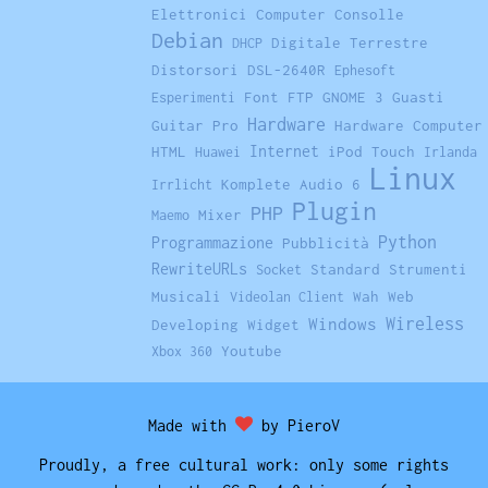
Elettronici
Computer
Consolle
Debian
Digitale Terrestre
DHCP
Distorsori
DSL-2640R
Ephesoft
Font
FTP
GNOME 3
Guasti
Esperimenti
Hardware
Guitar Pro
Hardware Computer
Internet
HTML
iPod Touch
Huawei
Irlanda
Linux
Komplete Audio 6
Irrlicht
Plugin
PHP
Mixer
Maemo
Python
Programmazione
Pubblicità
RewriteURLs
Standard
Strumenti
Socket
Musicali
Wah
Web
Videolan Client
Windows
Wireless
Developing
Widget
Youtube
Xbox 360
Made with
by PieroV
Proudly, a free cultural work: only some rights