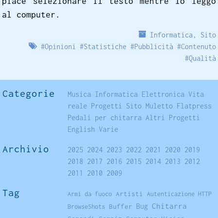
piace selezionare il testo mentre lo leggo
al computer.
Informatica
,
Sito
#
Opinioni
#
Statistiche
#
Pubblicità
#
Contenuto
#
Qualità
Categorie
Musica
Informatica
Elettronica
Vita
reale
Progetti
Sito
Muletto
Flatpress
Pedali per chitarra
Altri Progetti
English
Varie
Archivio
2025
2024
2023
2022
2021
2020
2019
2018
2017
2016
2015
2014
2013
2012
2011
2010
2009
Tag
Artisti
Armi da fuoco
Autenticazione HTTP
Chitarra
Buffer
Bug
BrowseShots