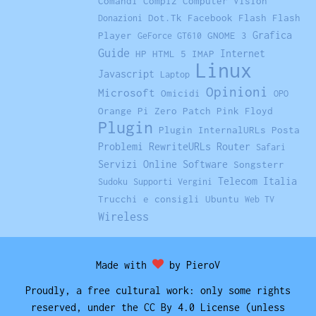
Comandi
Compiz
Computer Vision
Dot.Tk
Facebook
Flash
Flash
Donazioni
Grafica
Player
GNOME 3
GeForce GT610
Guide
Internet
HP
HTML 5
IMAP
Linux
Javascript
Laptop
Opinioni
Microsoft
Omicidi
OPO
Orange Pi Zero
Patch
Pink Floyd
Plugin
Plugin InternalURLs
Posta
Problemi
RewriteURLs
Router
Safari
Servizi Online
Software
Songsterr
Telecom Italia
Sudoku
Supporti Vergini
Trucchi e consigli
Ubuntu
Web TV
Wireless
Made with
by PieroV
Proudly, a free cultural work: only some rights
reserved, under the CC By 4.0 License (unless