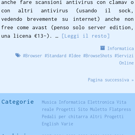
anche fare scansioni antivirus con clamav o
con altri antivirus (usando il sock,
vedendo brevemente su internet) anche non
free come avast (penso solo server edition,
una licena €13~). …
[Leggi il resto]
Informatica
#
Browser
#
Standard
#
Idee
#
BrowseShots
#
Servizi
Online
Pagina successiva »
Categorie
Musica
Informatica
Elettronica
Vita
reale
Progetti
Sito
Muletto
Flatpress
Pedali per chitarra
Altri Progetti
English
Varie