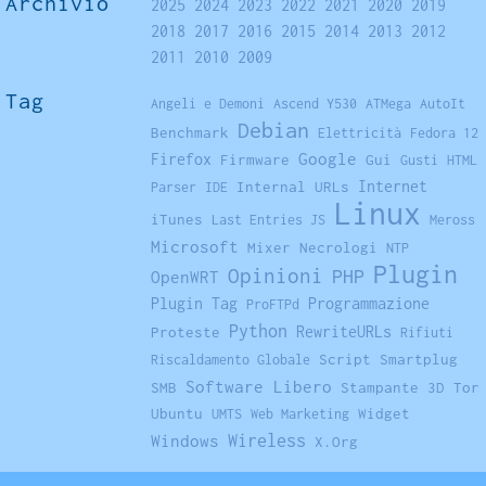
Archivio
2025
2024
2023
2022
2021
2020
2019
2018
2017
2016
2015
2014
2013
2012
2011
2010
2009
Tag
Angeli e Demoni
Ascend Y530
ATMega
AutoIt
Debian
Benchmark
Elettricità
Fedora 12
Firefox
Google
Firmware
Gui
Gusti
HTML
Internet
Internal URLs
Parser
IDE
Linux
iTunes
Last Entries JS
Meross
Microsoft
Mixer
Necrologi
NTP
Plugin
Opinioni
PHP
OpenWRT
Plugin Tag
Programmazione
ProFTPd
Python
RewriteURLs
Proteste
Rifiuti
Script
Smartplug
Riscaldamento Globale
Software Libero
SMB
Stampante 3D
Tor
Ubuntu
Widget
UMTS
Web Marketing
Windows
Wireless
X.Org