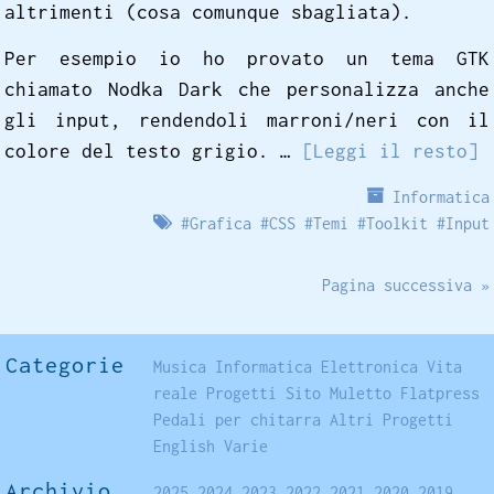
altrimenti (cosa comunque sbagliata).
Per esempio io ho provato un tema GTK
chiamato Nodka Dark che personalizza anche
gli input, rendendoli marroni/neri con il
colore del testo grigio. …
[Leggi il resto]
Informatica
#
Grafica
#
CSS
#
Temi
#
Toolkit
#
Input
Pagina successiva »
Categorie
Musica
Informatica
Elettronica
Vita
reale
Progetti
Sito
Muletto
Flatpress
Pedali per chitarra
Altri Progetti
English
Varie
Archivio
2025
2024
2023
2022
2021
2020
2019