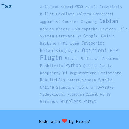
Tag
Antispam
Ascend Y530
AutoIt
BrowseShots
Bullet
Cavolate
Coltiva
Componenti
Debian
Courier
Crybaby
Aggiuntivi
Debian Wheezy
Dokucaptcha
Favicon
File
Guide
Google
System
Firmware
GD
Javascript
Hacking
HTML
Idee
Opinioni
PHP
Networking
Nginx
Plugin
Problemi
Plugin Redirect
Python
Pubblicità
Qualità
Rai.tv
Raspberry Pi
Resistenze
Registrazione
RewriteURLs
Servizi
Scuola
Satira
Online
Standard
Tabmenu
TD-W8970
Videogiochi
Videolan Client
Win32
Windows
Wireless
WRT54GL
Made with
by PieroV