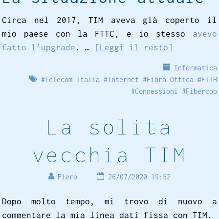
Circa nel 2017, TIM aveva già coperto il
mio paese con la FTTC, e io stesso
avevo
fatto l'upgrade
. …
[Leggi il resto]
Informatica
#
Telecom Italia
#
Internet
#
Fibra Ottica
#
FTTH
#
Connessioni
#
Fibercop
La solita
vecchia TIM
Piero
26/07/2020 19:52
Dopo molto tempo, mi trovo di nuovo a
commentare la mia linea dati fissa con TIM.