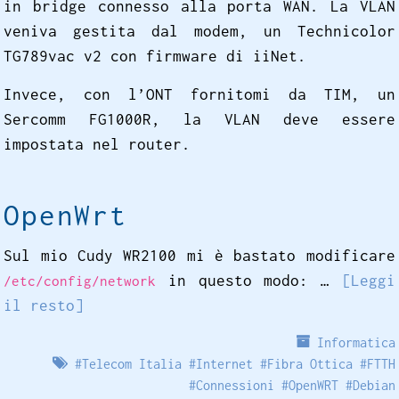
in bridge connesso alla porta WAN. La VLAN
veniva gestita dal modem, un Technicolor
TG789vac v2 con firmware di iiNet.
Invece, con l’ONT fornitomi da TIM, un
Sercomm FG1000R, la VLAN deve essere
impostata nel router.
OpenWrt
Sul mio Cudy WR2100 mi è bastato modificare
in questo modo: …
[Leggi
/etc/config/network
il resto]
Informatica
#
Telecom Italia
#
Internet
#
Fibra Ottica
#
FTTH
#
Connessioni
#
OpenWRT
#
Debian