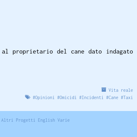
 al proprietario del cane dato indagato
Vita reale
#
Opinioni
#
Omicidi
#
Incidenti
#
Cane
#
Taxi
Altri Progetti
English
Varie