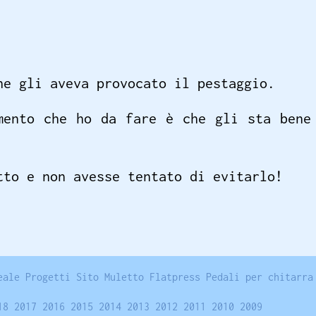
he gli aveva provocato il pestaggio.
mento che ho da fare è che gli sta bene
tto e non avesse tentato di evitarlo!
eale
Progetti
Sito
Muletto
Flatpress
Pedali per chitarra
18
2017
2016
2015
2014
2013
2012
2011
2010
2009