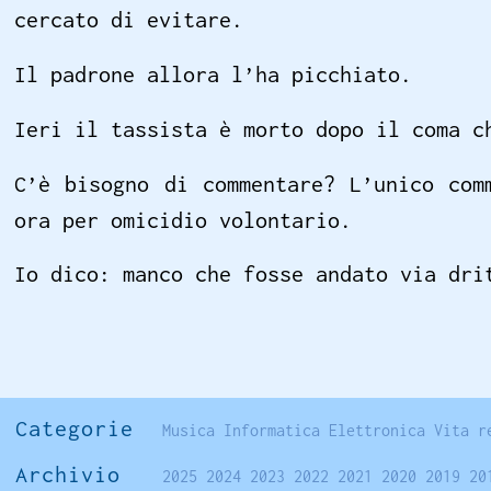
cercato di evitare.
Il padrone allora l’ha picchiato.
Ieri il tassista è morto dopo il coma c
C’è bisogno di commentare? L’unico com
ora per omicidio volontario.
Io dico: manco che fosse andato via dri
Categorie
Musica
Informatica
Elettronica
Vita r
Archivio
2025
2024
2023
2022
2021
2020
2019
20