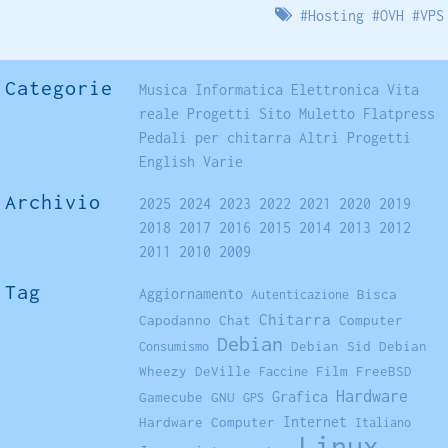
#
Hosting
#
OVH
#
VPS
Categorie
Musica
Informatica
Elettronica
Vita
reale
Progetti
Sito
Muletto
Flatpress
Pedali per chitarra
Altri Progetti
English
Varie
Archivio
2025
2024
2023
2022
2021
2020
2019
2018
2017
2016
2015
2014
2013
2012
2011
2010
2009
Tag
Aggiornamento
Bisca
Autenticazione
Chitarra
Capodanno
Chat
Computer
Debian
Debian Sid
Debian
Consumismo
Wheezy
DeVille
Film
FreeBSD
Faccine
Hardware
Grafica
Gamecube
GNU
GPS
Internet
Hardware Computer
Italiano
Linux