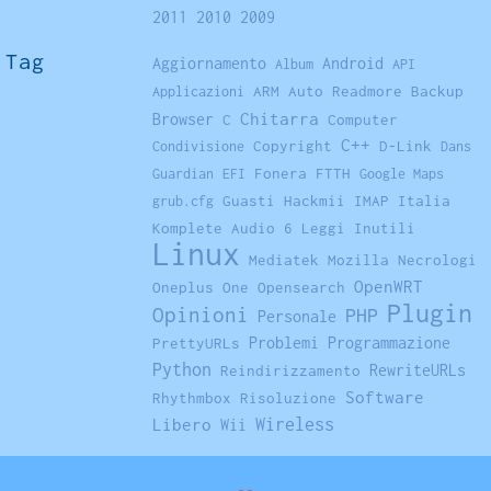
2011
2010
2009
Tag
Aggiornamento
Android
Album
API
ARM
Auto Readmore
Backup
Applicazioni
Chitarra
Browser
C
Computer
C++
Copyright
D-Link
Condivisione
Dans
Fonera
FTTH
Guardian
EFI
Google Maps
Guasti
Hackmii
IMAP
Italia
grub.cfg
Komplete Audio 6
Leggi Inutili
Linux
Mediatek
Mozilla
Necrologi
OpenWRT
Oneplus One
Opensearch
Plugin
Opinioni
PHP
Personale
Problemi
Programmazione
PrettyURLs
Python
RewriteURLs
Reindirizzamento
Software
Rhythmbox
Risoluzione
Libero
Wireless
Wii