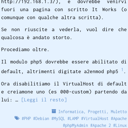
http://192.168.1.3/), e dovrebbe venirvi
fuori una pagina con scritto It Works (o
comunque con qualche altra scritta).
Se non riuscite a vederla, vuol dire che
qualcosa è andato storto.
Procediamo oltre.
Il modulo php5 dovrebbe essere abilitato di
1
default, altrimenti digitate a2enmod php5
.
Ora disabilitiamo il VirtualHost di default
e creiamone uno (es 000-custom) partendo da
lui: …
[Leggi il resto]
Informatica
,
Progetti
,
Muletto
#
PHP
#
Debian
#
MySQL
#
LAMP
#
VirtualHost
#
Apache
#
phpMyAdmin
#
Apache 2
#
Linux