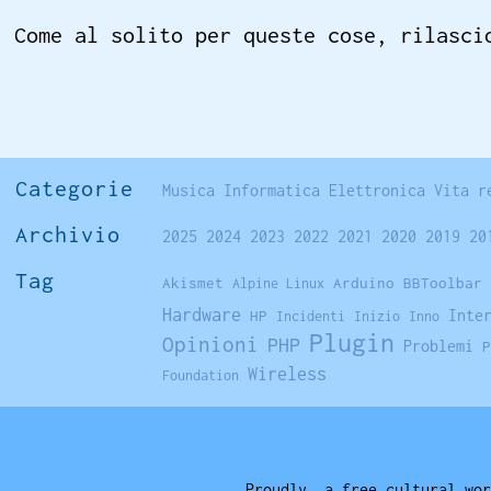
Come al solito per queste cose, rilasci
Categorie
Musica
Informatica
Elettronica
Vita r
Archivio
2025
2024
2023
2022
2021
2020
2019
20
Tag
Akismet
Arduino
BBToolbar
Alpine Linux
Hardware
Inte
HP
Incidenti
Inizio
Inno
Plugin
Opinioni
PHP
Problemi
P
Wireless
Foundation
Proudly, a free cultural wor