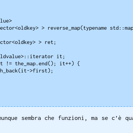
lue>

ector<oldkey> > reverse_map(typename std::map
munque sembra che funzioni, ma se c’è qu