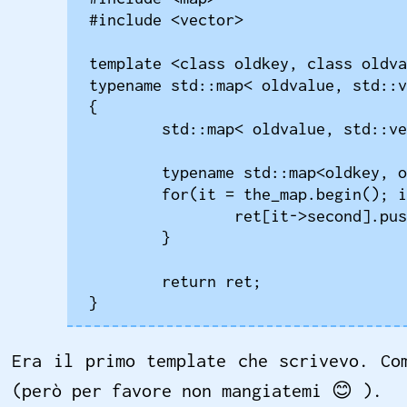
#include <vector>

template <class oldkey, class oldva
typename std::map< oldvalue, std::v
{

	std::map< oldvalue, std::vector<oldkey> > ret;

	typename std::map<oldkey, oldvalue>::iterator it;

	for(it = the_map.begin(); it != the_map.end(); it++) {

		ret[it->second].push_back(it->first);

	}

	return ret;

}
Era il primo template che scrivevo. Co
(però per favore non mangiatemi
😊
).