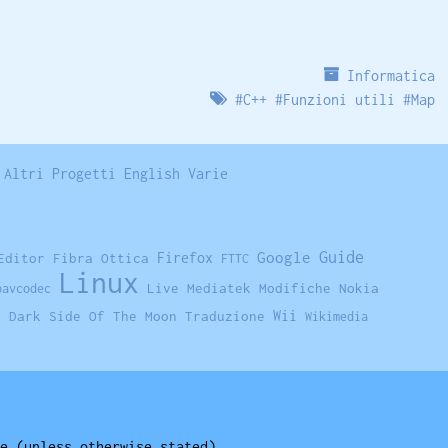
Informatica
#
C++
#
Funzioni utili
#
Map
Altri Progetti
English
Varie
Guide
Firefox
Google
Editor
Fibra Ottica
FTTC
Linux
Live
Mediatek
Modifiche
Nokia
bavcodec
e Dark Side Of The Moon
Traduzione
Wii
Wikimedia
e (unless otherwise stated).