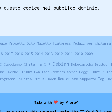
o questo codice nel pubblico dominio.
eale
Progetti
Sito
Muletto
Flatpress
Pedali per chitarra
18
2017
2016
2015
2014
2013
2012
2011
2010
2009
Debian
Chitarra
C++
C
Capodanno
Dokucaptcha
Dropbear
rnet
Kernel Linux
LAN
Leggi Inutili
Last Comments Keeper
Li
Tag
rogrammi
Pulizia
Rock
Router
SMB
Supporto
Th
Rifiuti
Made with
by PieroV
k: only some rights reserved, under the CC By 4.0 Licens