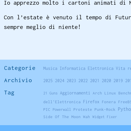
Io apprezzo molto i cartoni animati di 
Con l’estate è venuto il tempo di Futu
sempre meglio di niente!
Categorie
Musica
Informatica
Elettronica
Vita r
Archivio
2025
2024
2023
2022
2021
2020
2019
20
Tag
Aggiornamenti
Arch Linux
Bench
21 Guns
Firefox
dell'Elettronica
Fonera
FreeB
Pytho
PIC
Proteste
Punk-Rock
Powerwall
Side Of The Moon
Wah
Widget Fixer