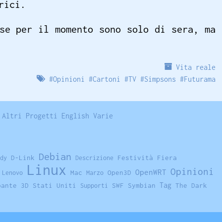
rici.
se per il momento sono solo di sera, ma
Vita reale
#
Opinioni
#
Cartoni
#
TV
#
Simpsons
#
Futurama
Altri Progetti
English
Varie
Debian
D-Link
Festività
Fiera
dy
Descrizione
Linux
Opinioni
OpenWRT
Mac
Open3D
Lenovo
Marzo
Tag
pante 3D
Stati Uniti
SWF
Symbian
The Dark
Supporti