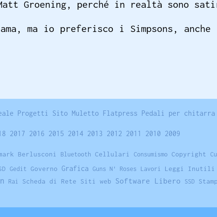
Matt Groening, perché in realtà sono sati
rama, ma io preferisco i Simpsons, anche 
eale
Progetti
Sito
Muletto
Flatpress
Pedali per chitarra
18
2017
2016
2015
2014
2013
2012
2011
2010
2009
mark
Berlusconi
Cellulari
Copyright
Bluetooth
Consumismo
Cu
Grafica
SD
Governo
Leggi Inutili
Gedit
Guns N' Roses
Lavori
n
Software Libero
Scheda di Rete
Siti web
Stam
Rai
SSD