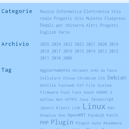
Categorie
Musica
Informatica
Elettronica
Vita
reale
Progetti
Sito
Muletto
Flatpress
Pedali per chitarra
Altri Progetti
English
Varie
Archivio
2025
2024
2023
2022
2021
2020
2019
2018
2017
2016
2015
2014
2013
2012
2011
2010
2009
Tag
Aggiornamento
Akismet
Armi da fuoco
Debian
Cellulare
Chromium
CSS
Chiesa
DeVille
Fastweb
FAT
File System
Firmware
Fuzz Face
GNOME 3
Gnash
Javascript
Goflex Net
HTTPS
Java
Linux
jQuery
Kinect
Mac
Link
OpenWRT
Oneplus One
Panda3D
Patch
Plugin
PHP
Plugin Auto Readmore