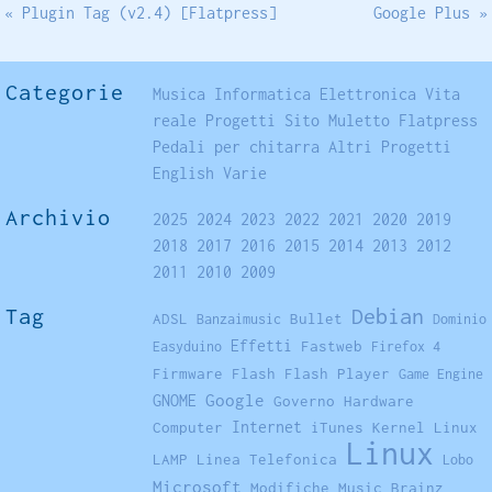
« Plugin Tag (v2.4) [Flatpress]
Google Plus »
Categorie
Musica
Informatica
Elettronica
Vita
reale
Progetti
Sito
Muletto
Flatpress
Pedali per chitarra
Altri Progetti
English
Varie
Archivio
2025
2024
2023
2022
2021
2020
2019
2018
2017
2016
2015
2014
2013
2012
2011
2010
2009
Tag
Debian
ADSL
Bullet
Banzaimusic
Dominio
Effetti
Fastweb
Easyduino
Firefox 4
Firmware
Flash
Flash Player
Game Engine
GNOME
Google
Governo
Hardware
Internet
Computer
iTunes
Kernel Linux
Linux
LAMP
Linea Telefonica
Lobo
Microsoft
Modifiche
Music Brainz