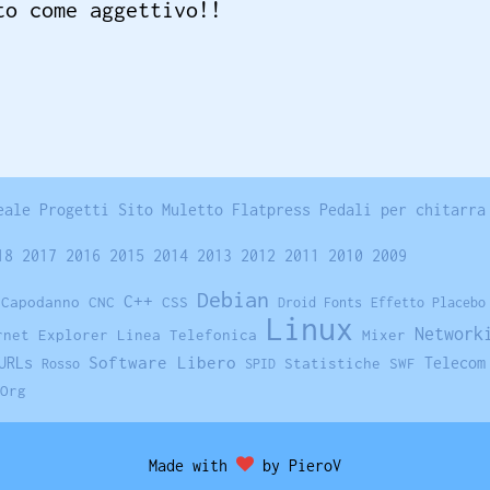
to come aggettivo!!
eale
Progetti
Sito
Muletto
Flatpress
Pedali per chitarra
18
2017
2016
2015
2014
2013
2012
2011
2010
2009
Debian
C++
Capodanno
CNC
CSS
Droid Fonts
Effetto Placebo
Linux
Network
rnet Explorer
Linea Telefonica
Mixer
Software Libero
URLs
Telecom
Statistiche
SWF
Rosso
SPID
Org
Made with
by PieroV