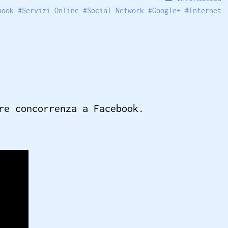
book
#
Servizi Online
#
Social Network
#
Google+
#
Internet
re concorrenza a Facebook.