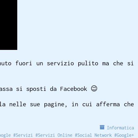
nuto fuori un servizio pulito ma che si
massa si sposti da Facebook
😉
la nelle sue pagine, in cui afferma che
Informatica
oogle
#
Servizi
#
Servizi Online
#
Social Network
#
Google+