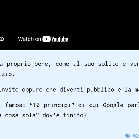
a proprio bene, come al suo solito è ve
izio.
invito oppure che diventi pubblico e la 
i famosi “10 principi” di cui Google par
a cosa sola” dov’è finito?
#
G