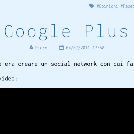
#
Opinioni
#
Face
Google Plus
Piero
04/07/2011 17:58
e era creare un social network con cui fa
video: