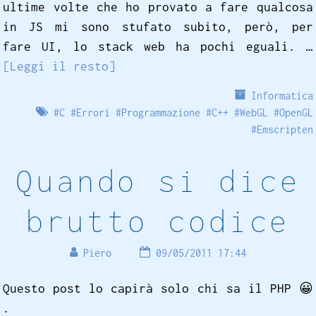
ultime volte che ho provato a fare qualcosa
in JS mi sono stufato subito, però, per
fare UI, lo stack web ha pochi eguali. …
[Leggi il resto]
Informatica
#
C
#
Errori
#
Programmazione
#
C++
#
WebGL
#
OpenGL
#
Emscripten
Quando si dice
brutto codice
Piero
09/05/2011 17:44
Questo post lo capirà solo chi sa il PHP
😀
.