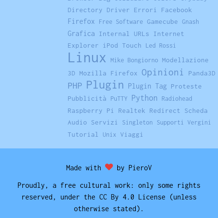
Directory
Driver
Errori
Facebook
Firefox
Gamecube
Free Software
Gnash
Grafica
Internal URLs
Internet
Explorer
iPod Touch
Led Rossi
Linux
Modellazione
Mike Bongiorno
Opinioni
3D
Mozilla Firefox
Panda3D
Plugin
PHP
Plugin Tag
Proteste
Python
Pubblicità
PuTTY
Radiohead
Raspberry Pi
Realtek
Redirect
Scheda
Audio
Servizi
Singleton
Supporti Vergini
Tutorial
Viaggi
Unix
Made with
by PieroV
Proudly, a free cultural work: only some rights
reserved, under the CC By 4.0 License (unless
otherwise stated).