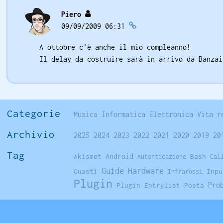
Piero
09/09/2009 06:31
A ottobre c'è anche il mio compleanno!
Il delay da costruire sarà in arrivo da Banza
Categorie
Musica
Informatica
Elettronica
Vita r
Archivio
2025
2024
2023
2022
2021
2020
2019
20
Tag
Akismet
Android
Bash
Autenticazione
Cal
Hardware
Guide
Guasti
Inpu
Infrarossi
Plugin
Pro
Plugin Entrylist
Posta