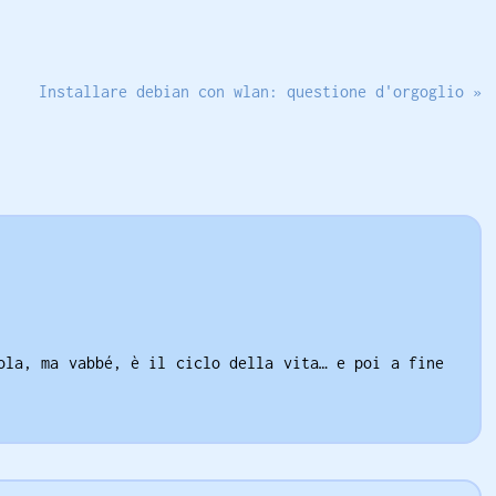
Installare debian con wlan: questione d'orgoglio »
ola, ma vabbé, è il ciclo della vita… e poi a fine