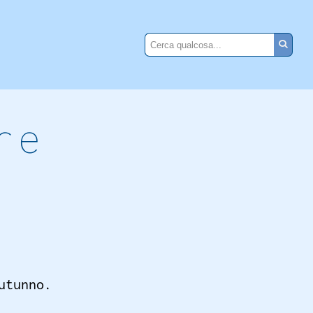
re
utunno.