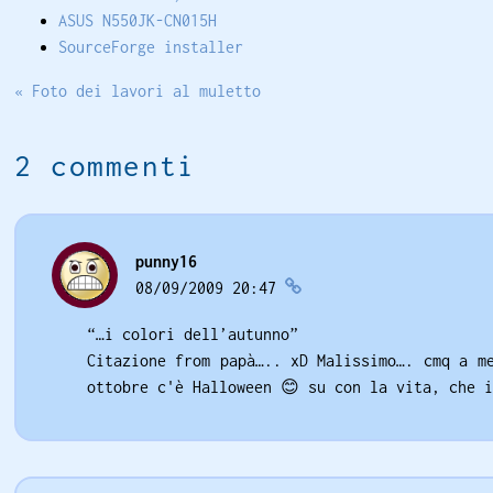
ASUS N550JK-CN015H
SourceForge installer
« Foto dei lavori al muletto
2 commenti
punny16
08/09/2009 20:47
“…i colori dell’autunno”
Citazione from papà….. xD Malissimo…. cmq a m
ottobre c'è Halloween
😊
su con la vita, che i