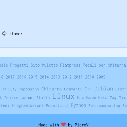
i
😊
:love:
eale
Progetti
Sito
Muletto
Flatpress
Pedali per chitarra
18
2017
2016
2015
2014
2013
2012
2011
2010
2009
Debian
Chitarra
C++
Capodanno
Commenti
Distr
l of Duty
Linux
Mic
t
Italia
Mac
Meta Tag
Intercettazioni
Marzo
Python
blemi
Programmazione
Pubblicità
Retrocomputing
Se
Made with
by PieroV