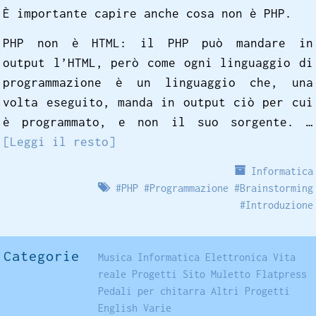
È importante capire anche cosa non è PHP.
PHP non è HTML: il PHP può mandare in
output l’HTML, però come ogni linguaggio di
programmazione è un linguaggio che, una
volta eseguito, manda in output ciò per cui
è programmato, e non il suo sorgente. …
[Leggi il resto]
Informatica
#
PHP
#
Programmazione
#
Brainstorming
#
Introduzione
Categorie
Musica
Informatica
Elettronica
Vita
reale
Progetti
Sito
Muletto
Flatpress
Pedali per chitarra
Altri Progetti
English
Varie