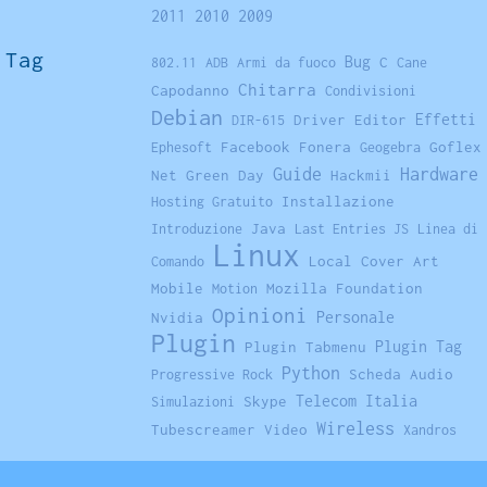
2011
2010
2009
Tag
Bug
C
802.11
ADB
Armi da fuoco
Cane
Chitarra
Capodanno
Condivisioni
Debian
Driver
Editor
Effetti
DIR-615
Facebook
Fonera
Goflex
Ephesoft
Geogebra
Hardware
Guide
Net
Green Day
Hackmii
Installazione
Hosting Gratuito
Java
Introduzione
Last Entries JS
Linea di
Linux
Local Cover Art
Comando
Mobile
Mozilla Foundation
Motion
Opinioni
Personale
Nvidia
Plugin
Plugin Tag
Plugin Tabmenu
Python
Scheda Audio
Progressive Rock
Telecom Italia
Skype
Simulazioni
Wireless
Tubescreamer
Video
Xandros