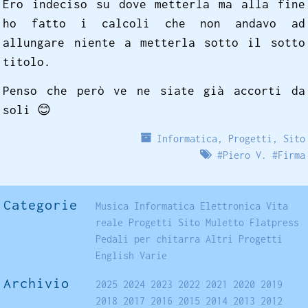
Ero indeciso su dove metterla ma alla fine
ho fatto i calcoli che non andavo ad
allungare niente a metterla sotto il sotto
titolo.
Penso che però ve ne siate già accorti da
soli
😊
Informatica
,
Progetti
,
Sito
#
Piero V.
#
Firma
Categorie
Musica
Informatica
Elettronica
Vita
reale
Progetti
Sito
Muletto
Flatpress
Pedali per chitarra
Altri Progetti
English
Varie
Archivio
2025
2024
2023
2022
2021
2020
2019
2018
2017
2016
2015
2014
2013
2012