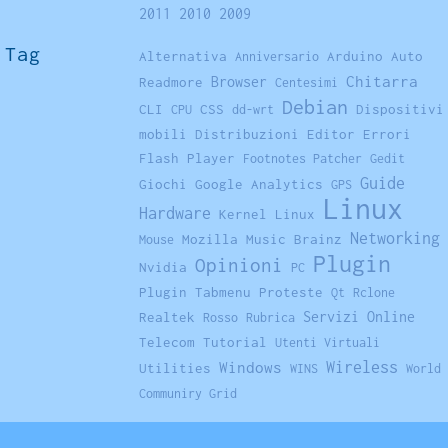
2011
2010
2009
Tag
Alternativa
Arduino
Auto
Anniversario
Chitarra
Browser
Readmore
Centesimi
Debian
CLI
CSS
Dispositivi
CPU
dd-wrt
mobili
Distribuzioni
Editor
Errori
Flash Player
Footnotes Patcher
Gedit
Guide
Giochi
Google Analytics
GPS
Linux
Hardware
Kernel Linux
Networking
Mozilla
Music Brainz
Mouse
Plugin
Opinioni
Nvidia
PC
Plugin Tabmenu
Proteste
Qt
Rclone
Servizi Online
Realtek
Rosso
Rubrica
Telecom
Tutorial
Utenti Virtuali
Windows
Wireless
Utilities
WINS
World
Communiry Grid