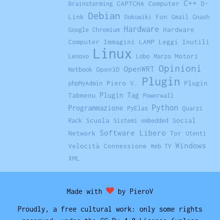
C++
CAPTCHA
Computer
D-
Brainstorming
Debian
Link
Fon
Dokuwiki
Gmail
Gnash
Hardware
Hardware
Google Chromium
Computer
Immagini
LAMP
Leggi Inutili
Linux
Motori
Lenovo
Lobo
Marzo
Opinioni
OpenWRT
Open3D
Netbook
Plugin
Piero V.
Plugin
phpMyAdmin
Plugin Tag
Tabmenu
Powerwall
Python
Programmazione
PyElas
Quarzi
Scuola
Social
Rack
Sistemi embedded
Software Libero
Network
Tor
Utenti
Windows
Velocità Connessione
Web TV
XML
Made with
by PieroV
Proudly, a free cultural work: only some rights