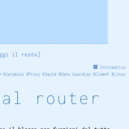
ggi il resto]
Informatica
#
iptables
#
Proxy
#
Squid
#
Dans Guardian
#
ClamAV
#
Linux
dal router