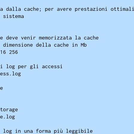
a dalla cache; per avere prestazioni ottimali
 sistema

e deve venir memorizzata la cache

 dimensione della cache in Mb

16 256

i log per gli accessi

ess.log

e

torage

e.log

 log in una forma più leggibile
