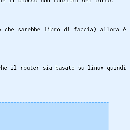
he il blocco non funzioni del tutto.
o che sarebbe libro di faccia) allora è
che il router sia basato su linux quindi