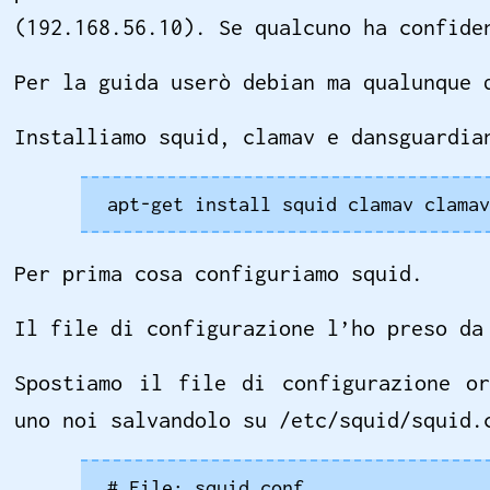
(192.168.56.10). Se qualcuno ha confide
Per la guida userò debian ma qualunque 
Installiamo squid, clamav e dansguardia
apt-get install squid clamav clamav
Per prima cosa configuriamo squid.
Il file di configurazione l’ho preso d
Spostiamo il file di configurazione o
uno noi salvandolo su /etc/squid/squid.
# File: squid.conf
