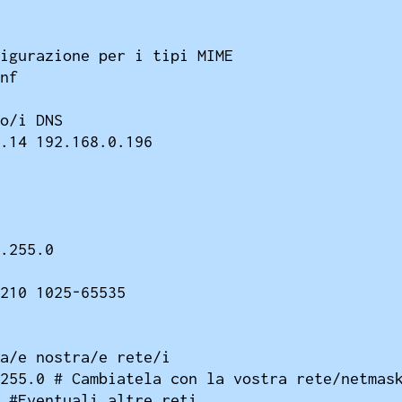
igurazione per i tipi MIME

nf

o/i DNS

.14 192.168.0.196

.255.0

210 1025-65535

a/e nostra/e rete/i

255.0 # Cambiatela con la vostra rete/netmask
 #Eventuali altre reti
