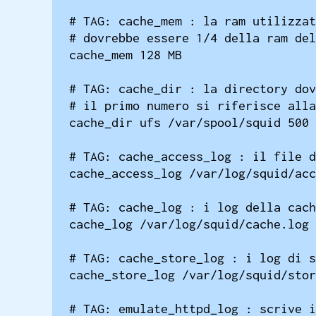
# TAG: cache_mem : la ram utilizzat
# dovrebbe essere 1/4 della ram del
cache_mem 128 MB

# TAG: cache_dir : la directory dov
# il primo numero si riferisce alla
cache_dir ufs /var/spool/squid 500 
# TAG: cache_access_log : il file d
cache_access_log /var/log/squid/acc
# TAG: cache_log : i log della cach
cache_log /var/log/squid/cache.log

# TAG: cache_store_log : i log di s
cache_store_log /var/log/squid/stor
# TAG: emulate_httpd_log : scrive i