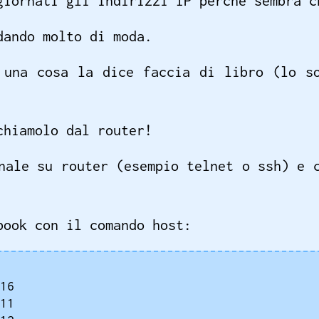
giornati gli indirizzi IP perché sembra c
dando molto di moda.
 una cosa la dice faccia di libro (lo s
chiamolo dal router!
nale su router (esempio telnet o ssh) e 
book con il comando host:
16

11
