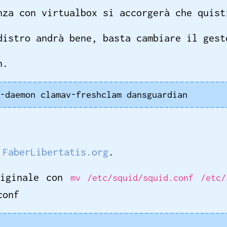
nza con virtualbox si accorgerà che quist
distro andrà bene, basta cambiare il gest
n.
-daemon clamav-freshclam dansguardian
a
FaberLibertatis.org
.
riginale con
mv /etc/squid/squid.conf /etc/
conf