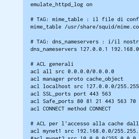
emulate_httpd_log on

# TAG: mime_table : il file di conf
mime_table /usr/share/squid/mime.co
# TAG: dns_nameservers : i/il nostr
dns_nameservers 127.0.0.1 192.168.0
# ACL generali

acl all src 0.0.0.0/0.0.0.0

acl manager proto cache_object

acl localhost src 127.0.0.0/255.255
acl SSL_ports port 443 563

acl Safe_ports 80 81 21 443 563 70 
acl CONNECT method CONNECT

# ACL per l'accesso alla cache dall
acl mynet1 src 192.168.0.0/255.255.
#acl mynet2 src 10.0.0.0/255.0.0.0 