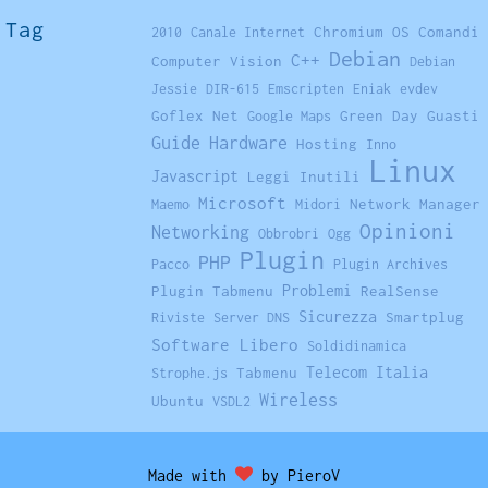
Tag
Chromium OS
Comandi
2010
Canale Internet
Debian
C++
Computer Vision
Debian
Jessie
DIR-615
Emscripten
Eniak
evdev
Goflex Net
Green Day
Guasti
Google Maps
Hardware
Guide
Hosting
Inno
Linux
Javascript
Leggi Inutili
Microsoft
Network Manager
Maemo
Midori
Opinioni
Networking
Obbrobri
Ogg
Plugin
PHP
Pacco
Plugin Archives
Problemi
Plugin Tabmenu
RealSense
Sicurezza
Smartplug
Riviste
Server DNS
Software Libero
Soldidinamica
Telecom Italia
Tabmenu
Strophe.js
Wireless
Ubuntu
VSDL2
Made with
by PieroV