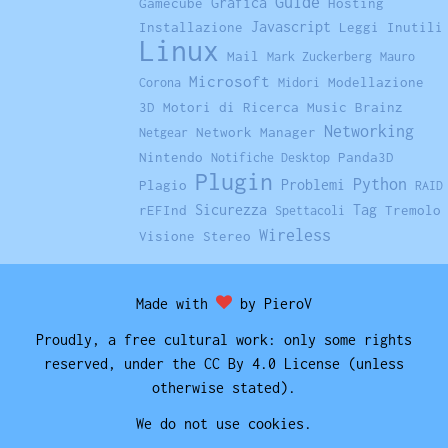
Guide
Grafica
Gamecube
Hosting
Javascript
Installazione
Leggi Inutili
Linux
Mail
Mark Zuckerberg
Mauro
Microsoft
Modellazione
Corona
Midori
3D
Motori di Ricerca
Music Brainz
Networking
Network Manager
Netgear
Nintendo
Panda3D
Notifiche Desktop
Plugin
Python
Problemi
Plagio
RAID
Sicurezza
Tag
rEFInd
Tremolo
Spettacoli
Wireless
Visione Stereo
Made with
by PieroV
Proudly, a free cultural work: only some rights
reserved, under the CC By 4.0 License (unless
otherwise stated).
We do not use cookies.