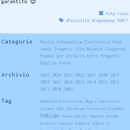
garantito
😊
Vita reale
#
Festività
#
Capodanno
#
2011
Categorie
Musica
Informatica
Elettronica
Vita
reale
Progetti
Sito
Muletto
Flatpress
Pedali per chitarra
Altri Progetti
English
Varie
Archivio
2025
2024
2023
2022
2021
2020
2019
2018
2017
2016
2015
2014
2013
2012
2011
2010
2009
Tag
Android
Bug
C
Cellulari
Arretatrezza
Chiave USB
Chromium
Concerto
Crybaby
Debian
Description
Digital Divide
Fedora
DivFix++
Faccine
Fedora 12