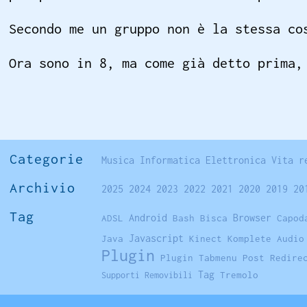
Secondo me un gruppo non è la stessa co
Ora sono in 8, ma come già detto prima,
Categorie
Musica
Informatica
Elettronica
Vita r
Archivio
2025
2024
2023
2022
2021
2020
2019
20
Tag
Browser
ADSL
Android
Bash
Bisca
Capod
Javascript
Java
Kinect
Komplete Audio
Plugin
Plugin Tabmenu
Post Redire
Tag
Tremolo
Supporti Removibili