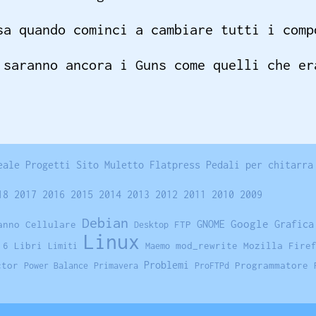
sa quando cominci a cambiare tutti i comp
 saranno ancora i Guns come quelli che er
eale
Progetti
Sito
Muletto
Flatpress
Pedali per chitarra
18
2017
2016
2015
2014
2013
2012
2011
2010
2009
Debian
GNOME
Google
Grafica
anno
Cellulare
FTP
Desktop
Linux
 6
Libri
mod_rewrite
Mozilla Fire
Limiti
Maemo
Problemi
ctor
Programmatore
Power Balance
Primavera
ProFTPd