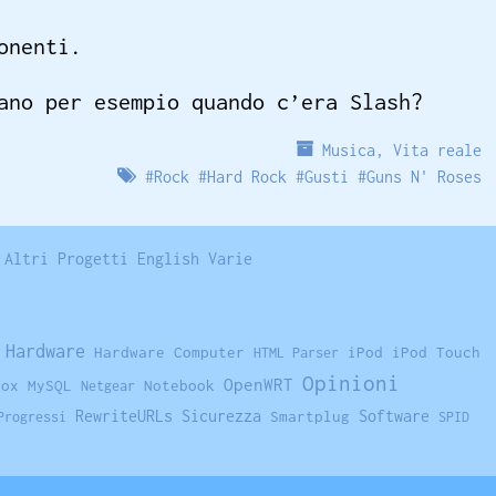
onenti.
ano per esempio quando c’era Slash?
Musica
,
Vita reale
#
Rock
#
Hard Rock
#
Gusti
#
Guns N' Roses
Altri Progetti
English
Varie
Hardware
Hardware Computer
iPod
iPod Touch
HTML Parser
Opinioni
OpenWRT
fox
MySQL
Notebook
Netgear
RewriteURLs
Sicurezza
Software
Smartplug
Progressi
SPID