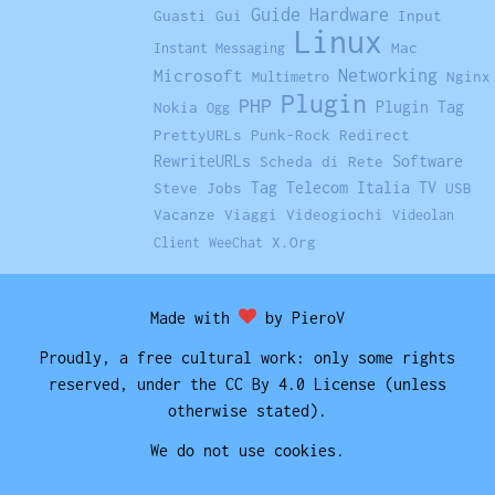
Hardware
Guide
Guasti
Gui
Input
Linux
Mac
Instant Messaging
Networking
Microsoft
Nginx
Multimetro
Plugin
PHP
Plugin Tag
Nokia
Ogg
PrettyURLs
Punk-Rock
Redirect
RewriteURLs
Software
Scheda di Rete
Tag
Telecom Italia
TV
Steve Jobs
USB
Vacanze
Viaggi
Videogiochi
Videolan
X.Org
Client
WeeChat
Made with
by PieroV
Proudly, a free cultural work: only some rights
reserved, under the CC By 4.0 License (unless
otherwise stated).
We do not use cookies.