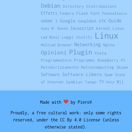
Debian
Directory
Distribuzioni
Effetti
Fedora
Flash
Font
Fotovoltaico
Guide
Google
GNOME 3
GTK
Googlebot
Javascript
Kernel Linux
Guns N' Roses
Linux
Leggi Inutili
Led Rossi
Networking
Nginx
Mullvad Browser
Plugin
Opinioni
Posta
Programmatore
Programmi
Raspberry Pi
Reindirizzamento
Retrocomputing
Skype
Software Libero
Software
Spam
State
TV
Symbian
Tango
Wii
of Internet
Unix
Made with
by PieroV
Proudly, a free cultural work: only some rights
reserved, under the CC By 4.0 License (unless
otherwise stated).