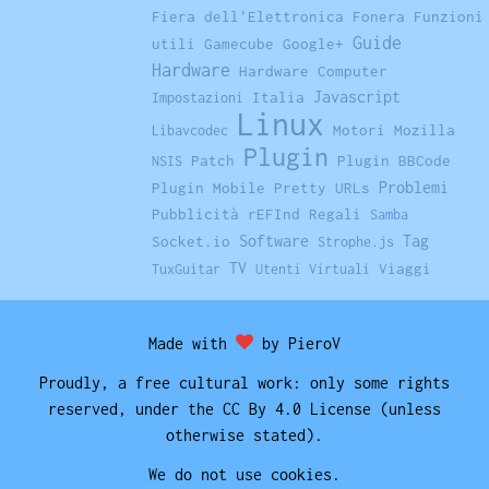
Fiera dell'Elettronica
Fonera
Funzioni
Guide
utili
Gamecube
Google+
Hardware
Hardware Computer
Javascript
Italia
Impostazioni
Linux
Motori
Mozilla
Libavcodec
Plugin
Patch
Plugin BBCode
NSIS
Problemi
Plugin Mobile
Pretty URLs
Pubblicità
rEFInd
Regali
Samba
Software
Tag
Socket.io
Strophe.js
TV
Viaggi
TuxGuitar
Utenti Virtuali
Made with
by PieroV
Proudly, a free cultural work: only some rights
reserved, under the CC By 4.0 License (unless
otherwise stated).
We do not use cookies.