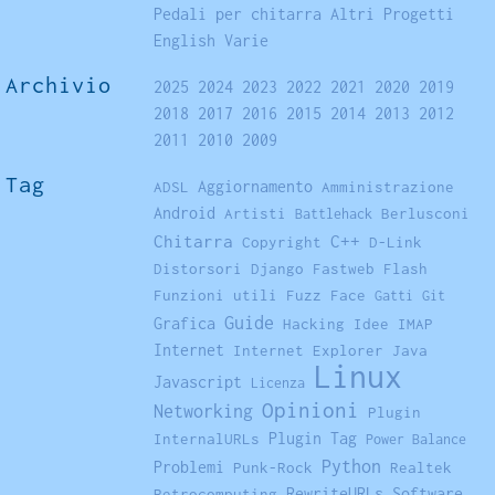
Pedali per chitarra
Altri Progetti
English
Varie
Archivio
2025
2024
2023
2022
2021
2020
2019
2018
2017
2016
2015
2014
2013
2012
2011
2010
2009
Tag
Aggiornamento
ADSL
Amministrazione
Android
Artisti
Berlusconi
Battlehack
Chitarra
C++
Copyright
D-Link
Distorsori
Django
Fastweb
Flash
Funzioni utili
Fuzz Face
Gatti
Git
Guide
Grafica
Hacking
Idee
IMAP
Internet
Internet Explorer
Java
Linux
Javascript
Licenza
Opinioni
Networking
Plugin
Plugin Tag
InternalURLs
Power Balance
Python
Problemi
Punk-Rock
Realtek
RewriteURLs
Software
Retrocomputing