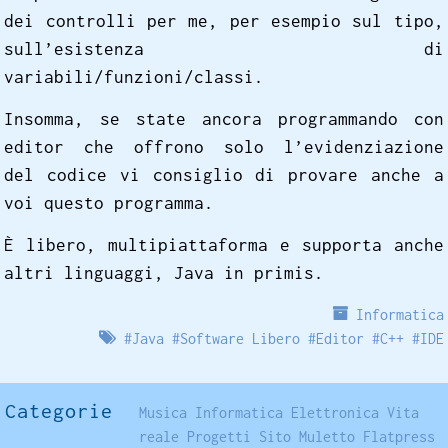
dei controlli per me, per esempio sul tipo,
sull’esistenza di
variabili/funzioni/classi.
Insomma, se state ancora programmando con
editor che offrono solo l’evidenziazione
del codice vi consiglio di provare anche a
voi questo programma.
È libero, multipiattaforma e supporta anche
altri linguaggi, Java in primis.
Informatica
#
Java
#
Software Libero
#
Editor
#
C++
#
IDE
Categorie
Musica
Informatica
Elettronica
Vita
reale
Progetti
Sito
Muletto
Flatpress