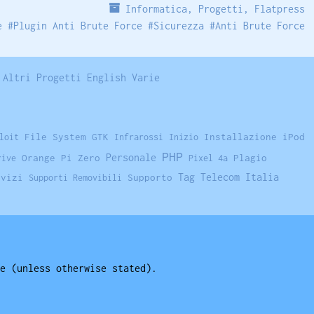
Informatica
,
Progetti
,
Flatpress
e
#
Plugin Anti Brute Force
#
Sicurezza
#
Anti Brute Force
Altri Progetti
English
Varie
File System
GTK
Installazione
iPod
loit
Infrarossi
Inizio
PHP
Personale
Orange Pi Zero
Plagio
rive
Pixel 4a
Tag
Telecom Italia
rvizi
Supporto
Supporti Removibili
e (unless otherwise stated).