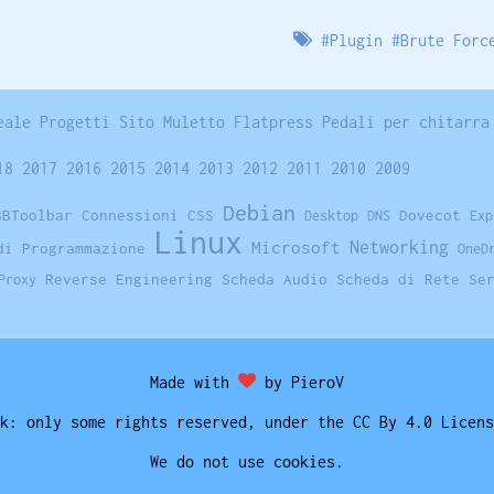
#
Plugin
#
Brute Forc
eale
Progetti
Sito
Muletto
Flatpress
Pedali per chitarra
18
2017
2016
2015
2014
2013
2012
2011
2010
2009
Debian
BBToolbar
Connessioni
CSS
Dovecot
Desktop
DNS
Exp
Linux
Networking
Microsoft
di Programmazione
OneD
Reverse Engineering
Scheda Audio
Scheda di Rete
Se
Proxy
Made with
by PieroV
k: only some rights reserved, under the CC By 4.0 Licens
We do not use cookies.