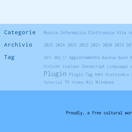
Categorie
Musica
Informatica
Elettronica
Vita r
Archivio
2025
2024
2023
2022
2021
2020
2019
20
Tag
Aggiornamento
Backup
Bash
2011
802.11
Javascript
Linguaggi 
Irrlicht
Italiano
Plugin
Plugin Tag
PrettyURLs
POP3
Windows
TV
Tutorial
Video
Wii
Proudly, a free cultural wor