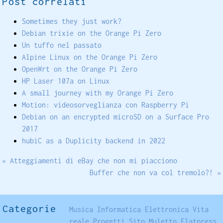
Post correlati
Sometimes they just work?
Debian trixie on the Orange Pi Zero
Un tuffo nel passato
Alpine Linux on the Orange Pi Zero
OpenWrt on the Orange Pi Zero
HP Laser 107a on Linux
A small journey with my Orange Pi Zero
Motion: videosorveglianza con Raspberry Pi
Debian on an encrypted microSD on a Surface Pro
2017
hubiC as a Duplicity backend in 2022
« Atteggiamenti di eBay che non mi piacciono
Buffer che non va col tremolo?! »
Categorie
Musica
Informatica
Elettronica
Vita
reale
Progetti
Sito
Muletto
Flatpress