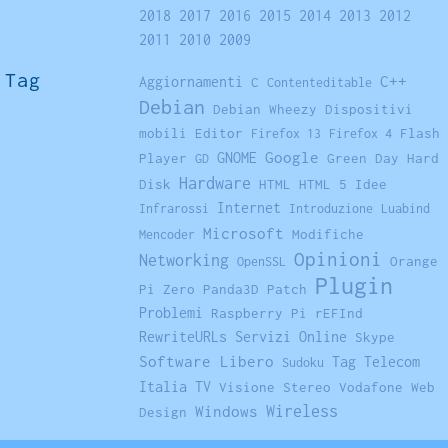
2018
2017
2016
2015
2014
2013
2012
2011
2010
2009
Tag
Aggiornamenti
C++
C
Contenteditable
Debian
Debian Wheezy
Dispositivi
mobili
Editor
Flash
Firefox 13
Firefox 4
GNOME
Google
Player
Green Day
Hard
GD
Hardware
Disk
HTML
HTML 5
Idee
Internet
Infrarossi
Introduzione
Luabind
Microsoft
Modifiche
Mencoder
Opinioni
Networking
Orange
OpenSSL
Plugin
Pi Zero
Panda3D
Patch
Problemi
Raspberry Pi
rEFInd
RewriteURLs
Servizi Online
Skype
Software Libero
Tag
Telecom
Sudoku
Italia
TV
Visione Stereo
Vodafone
Web
Windows
Wireless
Design