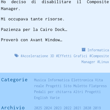
Ho deciso di disabilitare il Composite
Manager.
Mi occupava tante risorse.
Pazienza per la Cairo Dock…
Proverò con Avant Window…
Informatica
#
Accelerazione 3D
#
Effetti Grafici
#
Composite
Manager
#
Linux
Categorie
Musica
Informatica
Elettronica
Vita
reale
Progetti
Sito
Muletto
Flatpress
Pedali per chitarra
Altri Progetti
English
Varie
Archivio
2025
2024
2023
2022
2021
2020
2019